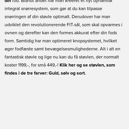
din
fod. Blandt andet har man kreeret et nyt dynamisk
integral snørresystem, som gør at du kan tilpasse
snørringen af din støvle optimalt. Derudover har man
udviklet den revolutionerende FIT-sål, som skal opvarmes i
ovnen og derefter kan den formes akkurat efter din fods
form. Samtidig har man optimeret knopsystemet, hvilket
øger fodfæste samt bevægelsesmulighederne. Alt i alt en
fantastisk støvle og lige nu kan du få støvlen, der normalt
koster 1199,-, for små 449,-!
Klik her og se støvlen, som
findes i de tre farver: Guld, sølv og sort.