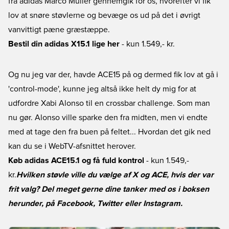
fra adidas Marco Müller gennemgik for os, hvorefter vi fik
lov at snøre støvlerne og bevæge os ud på det i øvrigt
vanvittigt pæne græstæppe.
Bestil din adidas X15.1 lige her
- kun 1.549,- kr.
Og nu jeg var der, havde ACE15 på og dermed fik lov at gå i
'control-mode', kunne jeg altså ikke helt dy mig for at
udfordre Xabi Alonso til en crossbar challenge. Som man
nu gør. Alonso ville sparke den fra midten, men vi endte
med at tage den fra buen på feltet... Hvordan det gik ned
kan du se i WebTV-afsnittet herover.
Køb adidas ACE15.1 og få fuld kontrol
- kun 1.549,-
kr.
Hvilken støvle ville du vælge af X og ACE, hvis der var
frit valg? Del meget gerne dine tanker med os i boksen
herunder, på Facebook, Twitter eller Instagram.