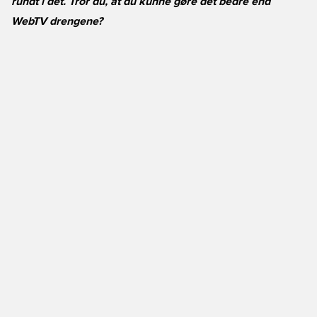
rundt i det. Tror du, at du kunne gøre det bedre end
WebTV drengene?