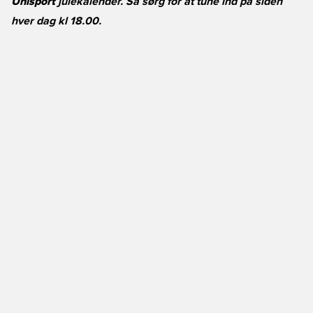
Unisport
julekalender. Så sørg for at tune ind på siden
hver dag kl 18.00.