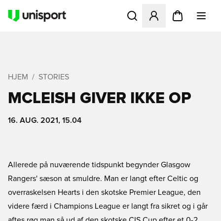
Åbner en Modal til at logge 
HJEM
STORIES
MCLEISH GIVER IKKE OP
16. AUG. 2021, 15.04
Allerede på nuværende tidspunkt begynder Glasgow
Rangers' sæson at smuldre. Man er langt efter Celtic og
overraskelsen Hearts i den skotske Premier League, den
videre færd i Champions League er langt fra sikret og i går
aftes røg man så ud af den skotske CIS Cup efter et 0-2