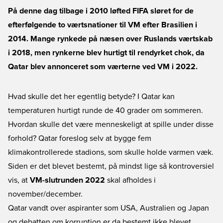
På denne dag tilbage i 2010 løfted FIFA sløret for de
efterfølgende to værtsnationer til VM efter Brasilien i
2014. Mange rynkede på næsen over Ruslands værtskab
i 2018, men rynkerne blev hurtigt til rendyrket chok, da
Qatar blev annonceret som værterne ved VM i 2022.
Hvad skulle det her egentlig betyde? I Qatar kan
temperaturen hurtigt runde de 40 grader om sommeren.
Hvordan skulle det være menneskeligt at spille under disse
forhold? Qatar foreslog selv at bygge fem
klimakontrollerede stadions, som skulle holde varmen væk.
Siden er det blevet bestemt, på mindst lige så kontroversiel
vis, at
VM-slutrunden 2022
skal afholdes i
november/december.
Qatar vandt over aspiranter som USA, Australien og Japan
og debatten om korruption er da bestemt ikke blevet