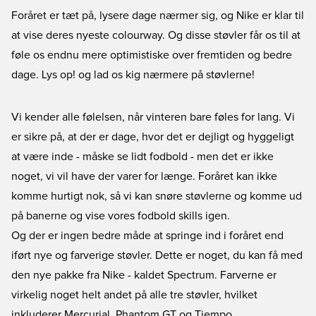
Foråret er tæt på, lysere dage nærmer sig, og Nike er klar til
at vise deres nyeste colourway. Og disse støvler får os til at
føle os endnu mere optimistiske over fremtiden og bedre
dage. Lys op! og lad os kig nærmere på støvlerne!
Vi kender alle følelsen, når vinteren bare føles for lang. Vi
er sikre på, at der er dage, hvor det er dejligt og hyggeligt
at være inde - måske se lidt fodbold - men det er ikke
noget, vi vil have der varer for længe. Foråret kan ikke
komme hurtigt nok, så vi kan snøre støvlerne og komme ud
på banerne og vise vores fodbold skills igen.
Og der er ingen bedre måde at springe ind i foråret end
iført nye og farverige støvler. Dette er noget, du kan få med
den nye pakke fra Nike - kaldet
Spectrum
. Farverne er
virkelig noget helt andet på alle tre støvler, hvilket
inkluderer
Mercurial
,
Phantom GT
og
Tiempo
.