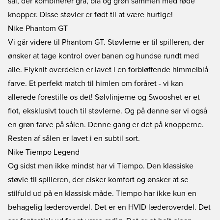
sål, der kombinerer grå, blå og grøn sammen med røde
knopper. Disse støvler er født til at være hurtige!
Nike Phantom GT
Vi går videre til Phantom GT. Støvlerne er til spilleren, der
ønsker at tage kontrol over banen og hundse rundt med
alle. Flyknit overdelen er lavet i en forbløffende himmelblå
farve. Et perfekt match til himlen om foråret - vi kan
allerede forestille os det! Sølvlinjerne og Swooshet er et
flot, eksklusivt touch til støvlerne. Og på denne ser vi også
en grøn farve på sålen. Denne gang er det på knopperne.
Resten af sålen er lavet i en subtil sort.
Nike Tiempo Legend
Og sidst men ikke mindst har vi Tiempo. Den klassiske
støvle til spilleren, der elsker komfort og ønsker at se
stilfuld ud på en klassisk måde. Tiempo har ikke kun en
behagelig læderoverdel. Det er en HVID læderoverdel. Det