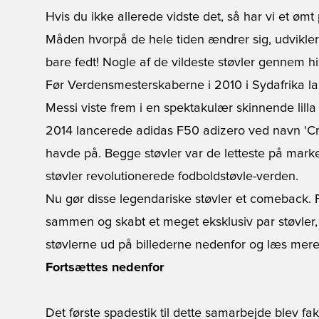
Hvis du ikke allerede vidste det, så har vi et ømt
Måden hvorpå de hele tiden ændrer sig, udvikler 
bare fedt! Nogle af de vildeste støvler gennem his
Før Verdensmesterskaberne i 2010 i Sydafrika l
Messi
viste frem i en spektakulær skinnende lilla
2014 lancerede adidas F50 adizero ved navn 'Cra
havde på. Begge støvler var de letteste på ma
støvler revolutionerede fodboldstøvle-verden.
Nu gør disse legendariske støvler et comeback. F
sammen og skabt et meget eksklusiv par støvler
støvlerne ud på billederne nedenfor og læs mer
Fortsættes nedenfor
Det første spadestik til dette samarbejde blev fak