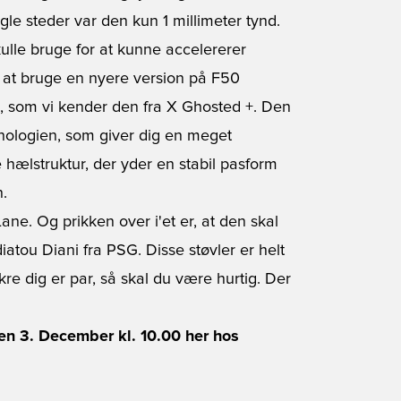
le steder var den kun 1 millimeter tynd.
ulle bruge for at kunne accelererer
gt at bruge en nyere version på F50
, som vi kender den fra
X Ghosted +
. Den
nologien, som giver dig en meget
 hælstruktur, der yder en stabil pasform
n.
ne. Og prikken over i'et er, at den skal
iatou Diani fra
PSG
. Disse støvler er helt
ikre dig er par, så skal du være hurtig. Der
en 3. December kl. 10.00 her hos