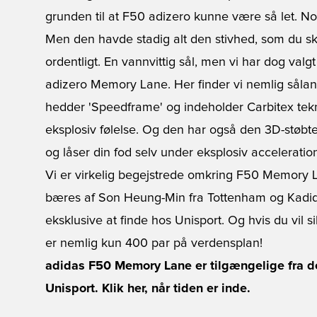
grunden til at F50 adizero kunne være så let. Nog
Men den havde stadig alt den stivhed, som du sk
ordentligt. En vannvittig sål, men vi har dog val
adizero Memory Lane. Her finder vi nemlig sålan
hedder 'Speedframe' og indeholder Carbitex tek
eksplosiv følelse. Og den har også den 3D-støbte
og låser din fod selv under eksplosiv acceleratio
Vi er virkelig begejstrede omkring F50 Memory La
bæres af Son Heung-Min fra
Tottenham
og Kadid
eksklusive at finde hos Unisport. Og hvis du vil s
er nemlig kun 400 par på verdensplan!
adidas F50 Memory Lane er tilgængelige fra d
Unisport.
Klik her, når tiden er inde
.