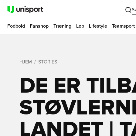
S
Fodbold
Fanshop
Træning
Løb
Lifestyle
Teamsport
HJEM
STORIES
DE ER TILB
STØVLERN
LANDET | 