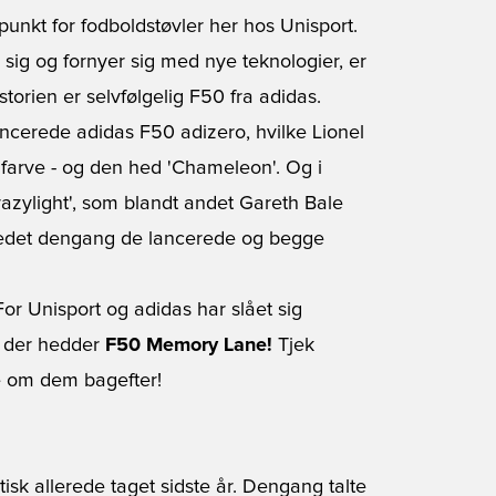
 punkt for
fodboldstøvler
her hos Unisport.
sig og fornyer sig med nye teknologier, er
torien er selvfølgelig F50 fra adidas.
ancerede adidas F50 adizero, hvilke
Lionel
 farve - og den hed 'Chameleon'. Og i
zylight', som blandt andet Gareth Bale
rkedet dengang de lancerede og begge
or Unisport og adidas har slået sig
, der hedder
F50 Memory Lane!
Tjek
e om dem bagefter!
tisk allerede taget sidste år. Dengang talte