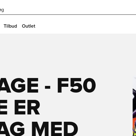
øg
Tilbud
Outlet
AGE - F50
E ER
TAG MED