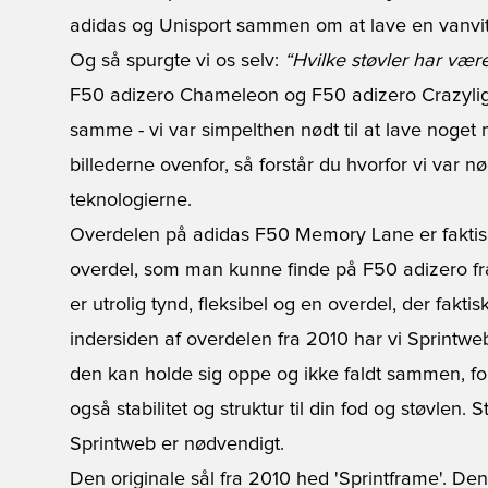
adidas og Unisport sammen om at lave en vanvitti
Og så spurgte vi os selv:
“Hvilke støvler har vær
F50 adizero Chameleon og F50 adizero Crazylig
samme - vi var simpelthen nødt til at lave noget
billederne ovenfor, så forstår du hvorfor vi var nø
teknologierne.
Overdelen på adidas F50 Memory Lane er faktisk
overdel, som man kunne finde på F50 adizero fr
er utrolig tynd, fleksibel og en overdel, der fakti
indersiden af overdelen fra 2010 har vi Sprintweb.
den kan holde sig oppe og ikke faldt sammen, for
også stabilitet og struktur til din fod og støvlen. 
Sprintweb er nødvendigt.
Den originale sål fra 2010 hed 'Sprintframe'. Den