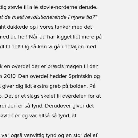
g støvle til alle støvle-nørderne derude.
et de mest revolutionerende i nyere tid?”
.
ht dukkede op i vores tanker med det
 med de her! Når du har kigget lidt mere på
dt til det! Og så kan vi gå i detaljen med
 en overdel der er præcis magen til den
a 2010. Den overdel hedder Sprintskin og
sk giver dig lidt ekstra greb på bolden. På
 Det er et slags skelet til overdelen for at
di den er så tynd. Derudover giver det
Støvlen er og var altså så tynd, at
 var også vanvittig tynd og en stor del af