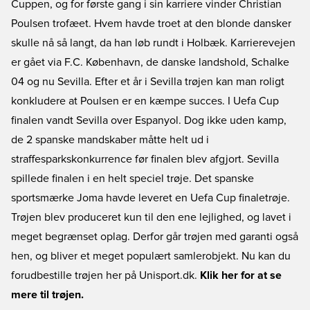
Cuppen, og for første gang i sin karriere vinder Christian
Poulsen trofæet. Hvem havde troet at den blonde dansker
skulle nå så langt, da han løb rundt i Holbæk. Karrierevejen
er gået via F.C. København, de danske landshold, Schalke
04 og nu Sevilla. Efter et år i Sevilla trøjen kan man roligt
konkludere at Poulsen er en kæmpe succes. I Uefa Cup
finalen vandt Sevilla over Espanyol. Dog ikke uden kamp,
de 2 spanske mandskaber måtte helt ud i
straffesparkskonkurrence før finalen blev afgjort. Sevilla
spillede finalen i en helt speciel trøje. Det spanske
sportsmærke Joma havde leveret en Uefa Cup finaletrøje.
Trøjen blev produceret kun til den ene lejlighed, og lavet i
meget begrænset oplag. Derfor går trøjen med garanti også
hen, og bliver et meget populært samlerobjekt. Nu kan du
forudbestille trøjen her på Unisport.dk.
Klik her for at se
mere til trøjen.