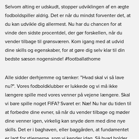
Selvom alting er udskudt, stopper udviklingen af en ægte
fodboldspiller aldrig. Det er når du mindst forventer det, at
du kan udvikle dig allermest. Nu har du chancen for at
vinde den sidste procentdel, der gør forskellen, når du
vender tilbage til grønsværen. Kom igang med at udvid
dine skills og egenskaber, for at gøre dig selv klar til din
bedste sæson nogensinde! #footballathome
Alle sidder derhjemme og tænker: "Hvad skal vi så lave
nu?". Vores fodboldklubber er lukkede og vi må ikke
længere spille med vores venner på vejene længere. Skal
vi bare spille noget FIFA? Svaret er: Næ! Nu har du tiden til
at forbedre dine evner, så når du vender tilbage og møder
dine venner igen, virkelig kan snyde dem med dine nye
skills. Det er i baghaven, eller baggården, at fundamentet
er lagt for stjernerne, som vi kender idag. Så hvad holder