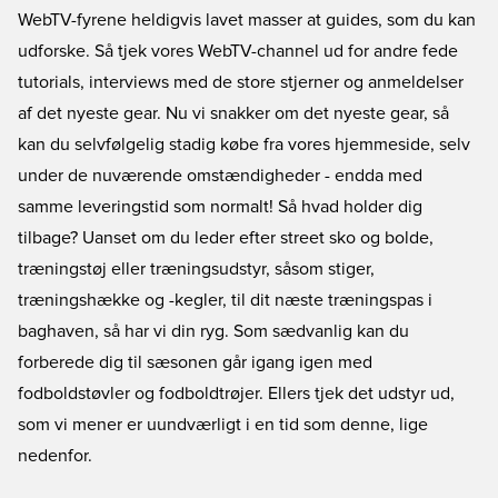
WebTV-fyrene heldigvis lavet masser at guides, som du kan
udforske. Så tjek vores
WebTV-channel
ud for andre fede
tutorials, interviews med de store stjerner og anmeldelser
af det nyeste gear. Nu vi snakker om det
nyeste gear
, så
kan du selvfølgelig stadig købe fra vores hjemmeside, selv
under de nuværende omstændigheder - endda med
samme leveringstid som normalt! Så hvad holder dig
tilbage? Uanset om du leder efter
street sko
og
bolde
,
træningstøj
eller
træningsudstyr
, såsom stiger,
træningshække og -kegler, til dit næste træningspas i
baghaven, så har vi din ryg. Som sædvanlig kan du
forberede dig til sæsonen går igang igen med
fodboldstøvler
og
fodboldtrøjer
. Ellers tjek det udstyr ud,
som vi mener er uundværligt i en tid som denne, lige
nedenfor.