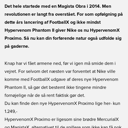
Det hele startede med en Magista Obra i 2014. Men
revolutionen er langt fra overstået. For som opfølgning på
dette års lancering af FootballX og ikke mindst
Hypervenom Phantom II giver Nike os nu HypervenomX
Proximo. Så nu kan din forførende natur også udfolde sig
på gaderne.
Knap har vi fået armene ned, før vi igen må smide dem i
vejret. For selvom det næsten var forventet at Nike ville
komme med FootballX udgave af deres nye Hypervenom
Phantom II, så gør det bestemt ikke tingene mindre
fornøjelige når de så rent faktisk gør det.
Du kan finde den nye HypervenomX Proximo lige her
- kun
1.249,-
HypervenomX Proximo er ligesom sine brødre MercurialX
og MagistaX, alternativet til de spillere som ikke kan få nok