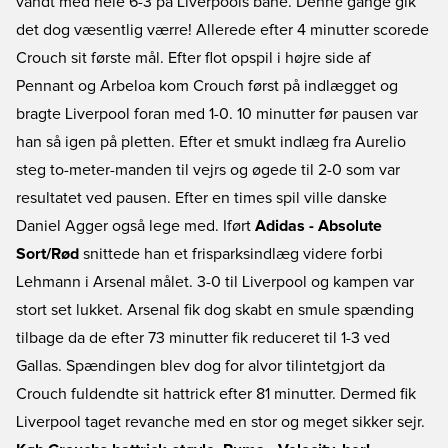
vandt med hele 6-3 på Liverpools bane. Denne gange gik
det dog væsentlig værre! Allerede efter 4 minutter scorede
Crouch sit første mål. Efter flot opspil i højre side af
Pennant og Arbeloa kom Crouch først på indlægget og
bragte Liverpool foran med 1-0. 10 minutter før pausen var
han så igen på pletten. Efter et smukt indlæg fra Aurelio
steg to-meter-manden til vejrs og øgede til 2-0 som var
resultatet ved pausen. Efter en times spil ville danske
Daniel Agger også lege med. Iført
Adidas - Absolute
Sort/Rød
snittede han et frisparksindlæg videre forbi
Lehmann i Arsenal målet. 3-0 til Liverpool og kampen var
stort set lukket. Arsenal fik dog skabt en smule spænding
tilbage da de efter 73 minutter fik reduceret til 1-3 ved
Gallas. Spændingen blev dog for alvor tilintetgjort da
Crouch fuldendte sit hattrick efter 81 minutter. Dermed fik
Liverpool taget revanche med en stor og meget sikker sejr.