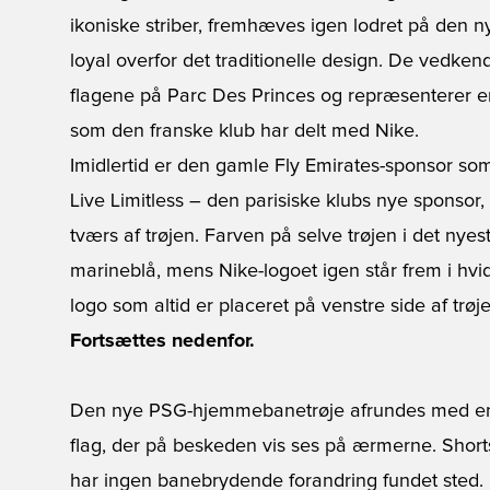
ikoniske striber, fremhæves igen lodret på den 
loyal overfor det traditionelle design. De vedkend
flagene på Parc Des Princes og repræsenterer end
som den franske klub har delt med Nike.
Imidlertid er den gamle Fly Emirates-sponsor s
Live Limitless – den parisiske klubs nye sponsor
tværs af trøjen. Farven på selve trøjen i det nye
marineblå, mens Nike-logoet igen står frem i hvid
logo som altid er placeret på venstre side af trøje
Fortsættes nedenfor.
Den nye PSG-hjemmebanetrøje afrundes med en en
flag, der på beskeden vis ses på ærmerne. Short
har ingen banebrydende forandring fundet sted.