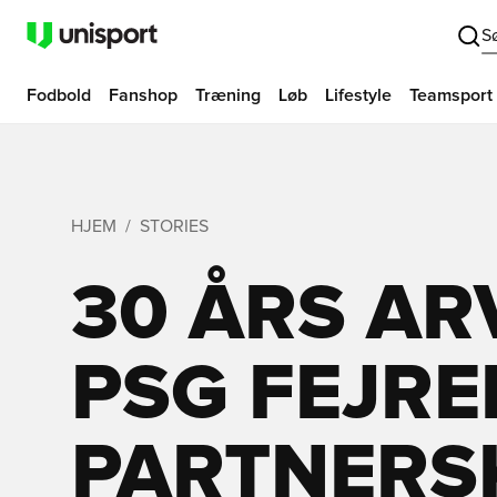
S
Fodbold
Fanshop
Træning
Løb
Lifestyle
Teamsport
HJEM
STORIES
30 ÅRS ARV
PSG FEJRE
PARTNERS