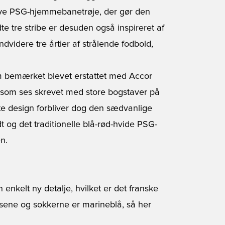
nye
PSG-hjemmebanetrøje
, der gør den
te tre stribe er desuden også inspireret af
videre tre årtier af strålende fodbold,
om bemærket blevet erstattet med Accor
, som ses skrevet med store bogstaver på
ste design forbliver dog den sædvanlige
t og det traditionelle blå-rød-hvide PSG-
n.
kelt ny detalje, hvilket er det franske
sene og sokkerne er marineblå, så her