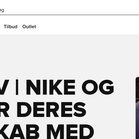
øg
Tilbud
Outlet
 | NIKE OG
R DERES
KAB MED