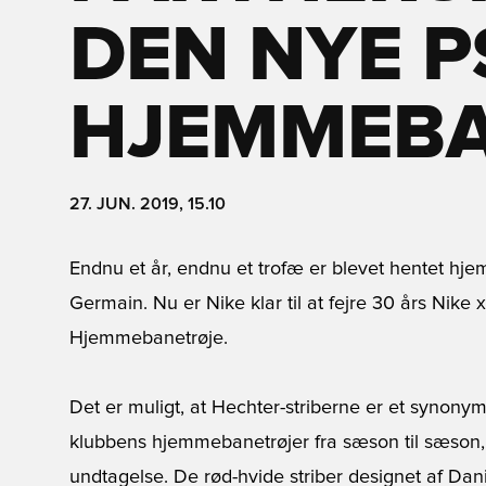
DEN NYE P
HJEMMEBA
27. JUN. 2019, 15.10
Endnu et år, endnu et trofæ er blevet hentet hje
Germain. Nu er Nike klar til at fejre 30 års Ni
Hjemmebanetrøje.
Det er muligt, at Hechter-striberne er et synony
klubbens hjemmebanetrøjer fra sæson til sæson
undtagelse. De rød-hvide striber designet af Da