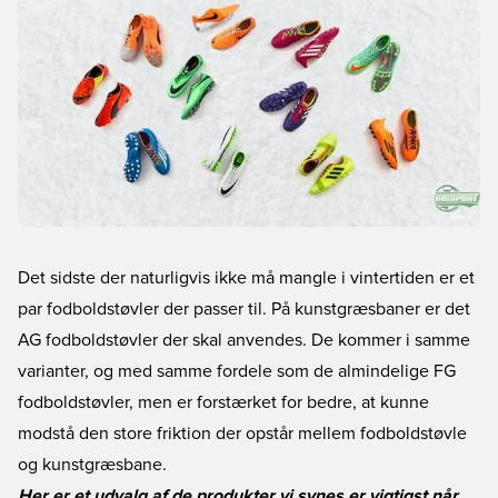
Det sidste der naturligvis ikke må mangle i vintertiden er et
par fodboldstøvler der passer til. På kunstgræsbaner er det
AG fodboldstøvler der skal anvendes. De kommer i samme
varianter, og med samme fordele som de almindelige FG
fodboldstøvler, men er forstærket for bedre, at kunne
modstå den store friktion der opstår mellem fodboldstøvle
og kunstgræsbane.
Her er et udvalg af de produkter vi synes er vigtigst når