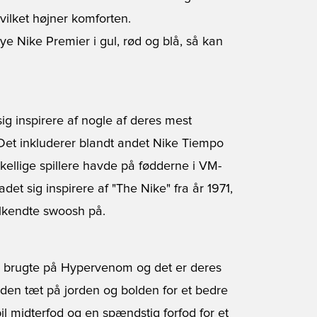
hvilket højner komforten.
ye Nike Premier i gul, rød og blå, så kan
sig inspirere af nogle af deres mest
Det inkluderer blandt andet Nike Tiempo
kellige spillere havde på fødderne i VM-
t sig inspirere af "The Nike" fra år 1971,
elkendte swoosh på.
 brugte på Hypervenom og det er deres
oden tæt på jorden og bolden for et bedre
bil midterfod og en spændstig forfod for et