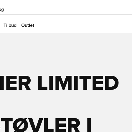
øg
Tilbud
Outlet
IER LIMITED
TØVLER I