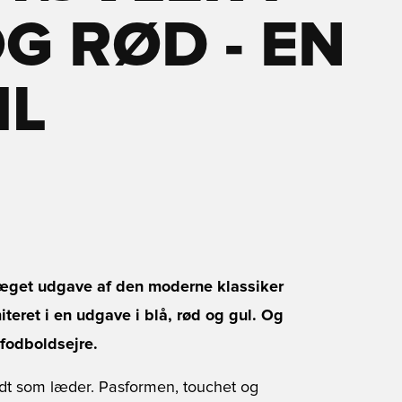
OG RØD - EN
IL
ræget udgave af den moderne klassiker
teret i en udgave i blå, rød og gul. Og
 fodboldsejre.
odt som læder. Pasformen, touchet og