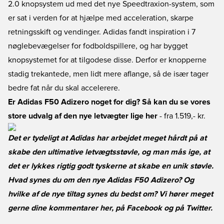
2.0 knopsystem ud med det nye Speedtraxion-system, som
er sat i verden for at hjælpe med acceleration, skarpe
retningsskift og vendinger. Adidas fandt inspiration i 7
nøglebevægelser for fodboldspillere, og har bygget
knopsystemet for at tilgodese disse. Derfor er knopperne
stadig trekantede, men lidt mere aflange, så de især tager
bedre fat når du skal accelerere.
Er Adidas F50 Adizero noget for dig? Så kan du se vores
store udvalg af den nye letvægter lige her
- fra 1.519,- kr.
Det er tydeligt at Adidas har arbejdet meget hårdt på at
skabe den ultimative letvægtsstøvle, og man mås ige, at
det er lykkes rigtig godt tyskerne at skabe en unik støvle.
Hvad synes du om den nye Adidas F50 Adizero? Og
hvilke af de nye tiltag synes du bedst om? Vi hører meget
gerne dine kommentarer her, på
Facebook
og på
Twitter
.