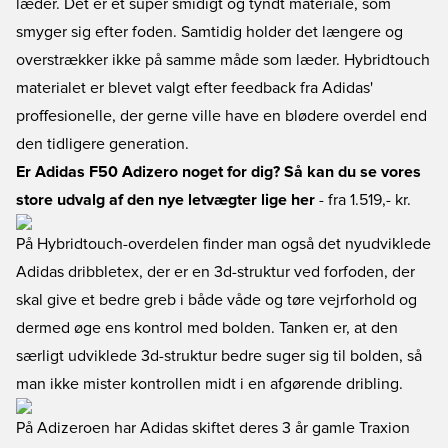
læder. Det er et super smidigt og tyndt materiale, som
smyger sig efter foden. Samtidig holder det længere og
overstrækker ikke på samme måde som læder. Hybridtouch
materialet er blevet valgt efter feedback fra Adidas'
proffesionelle, der gerne ville have en blødere overdel end
den tidligere generation.
Er Adidas F50 Adizero noget for dig? Så kan du se vores
store udvalg af den nye letvægter lige her
- fra 1.519,- kr.
På Hybridtouch-overdelen finder man også det nyudviklede
Adidas dribbletex, der er en 3d-struktur ved forfoden, der
skal give et bedre greb i både våde og tøre vejrforhold og
dermed øge ens kontrol med bolden. Tanken er, at den
særligt udviklede 3d-struktur bedre suger sig til bolden, så
man ikke mister kontrollen midt i en afgørende dribling.
På Adizeroen har Adidas skiftet deres 3 år gamle Traxion