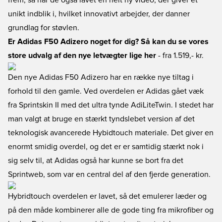
frem, så har de også lavet en helt ny video, der giver et
unikt indblik i, hvilket innovativt arbejder, der danner
grundlag for støvlen.
Er Adidas F50 Adizero noget for dig? Så kan du se vores
store udvalg af den nye letvægter lige her
- fra 1.519,- kr.
Den nye Adidas F50 Adizero har en række nye tiltag i
forhold til den gamle. Ved overdelen er Adidas gået væk
fra Sprintskin II med det ultra tynde AdiLiteTwin. I stedet har
man valgt at bruge en stærkt tyndslebet version af det
teknologisk avancerede Hybidtouch materiale. Det giver en
enormt smidig overdel, og det er er samtidig stærkt nok i
sig selv til, at Adidas også har kunne se bort fra det
Sprintweb, som var en central del af den fjerde generation.
Hybridtouch overdelen er lavet, så det emulerer læder og
på den måde kombinerer alle de gode ting fra mikrofiber og