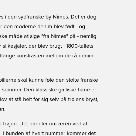
des i den sydfranske by Nîmes. Det er dog
or den moderne denim blev født - og
nske måde at sige "fra Nîmes" på - nemlig
lkesjaler, der blev brugt i 1800-tallets
indfange konstrasten mellem de rå denim
pillerne skal kunne føle den stolte franske
til sommer. Den klassiske galliske hane er
v at stå helt for sig selv på trøjens bryst,
en.
 trøjen. Det handler om æren ved at
en. I bunden af hvert nummer kommer det