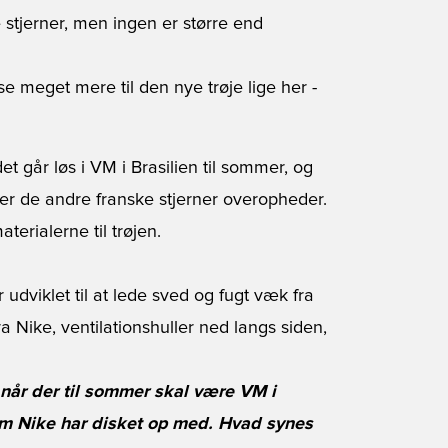
e stjerner, men ingen er større end
se meget mere til den nye trøje lige her
-
t går løs i VM i Brasilien til sommer, og
ler de andre franske stjerner overopheder.
terialerne til trøjen.
 udviklet til at lede sved og fugt væk fra
ra Nike, ventilationshuller ned langs siden,
 når der til sommer skal være VM i
 som Nike har disket op med. Hvad synes