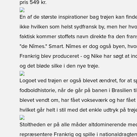
pris 549 kr.
En af de største inspirationer bag trøjen kan fin
ikke hvilken som helst sydfransk by, men her hv
faktisk kommer stoffets navn direkte fra den fra
"de Nîmes." Smart. Nîmes er dog også byen, hvor si
Frankrig blev produceret - og Nike har søgt at 
og det bløde silke i den nye trøje.
Logoet ved trøjen er også blevet ændret, for at s
fodboldhistorie, når de går på banen i Brasilien 
blevet vendt om, har fået vokseværk og har fået lo
hvilket går helt i stil med det enkle udtryk på trøj
Stoltheden er på alle måder altdominerende med
repræsentere Frankrig og spille i nationaldragt