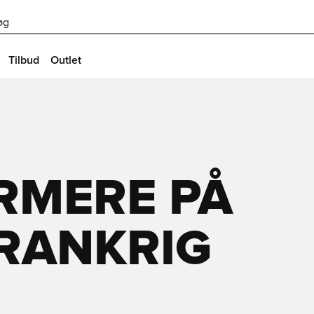
øg
Tilbud
Outlet
RMERE PÅ
FRANKRIG