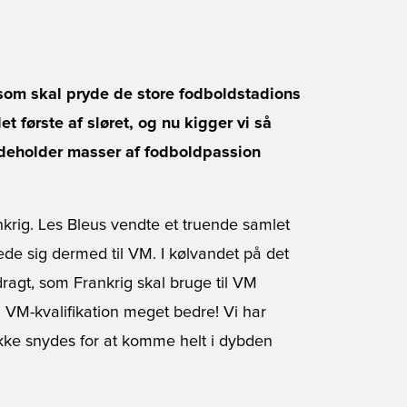
 som skal pryde de store fodboldstadions
et første af sløret, og nu kigger vi så
ndeholder masser af fodboldpassion
nkrig. Les Bleus vendte et truende samlet
ede sig dermed til VM. I kølvandet på det
ragt, som Frankrig skal bruge til VM
n VM-kvalifikation meget bedre! Vi har
ig ikke snydes for at komme helt i dybden