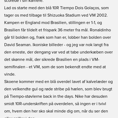
scorede i sin karriere.
Lad os starte med den blå 10R Tiempo Dois Golaços, som
tager os med tilbage til Shizuoka Stadium ved VM 2002.
Kampen er England mod Brasilien, stillingen er 1-1, og
Brasilien får tildelt et frispark 36 meter fra mål. Ronaldinho
går til bolden og, fræk som han er, lobber han bolden over
David Seaman. Ikoniske billeder - og jeg var nok langt fra
den eneste, der dengang var ved at tabe underkæben over
det skønne mål, der sikrede Brasilien en plads i VM-
semifinalen - et VM, som de som bekendt endte med at
vinde.
Skoene kommer med en blå overdel lavet af kalvelæder og
den velkendte gul og røde stribe på hælen, som blev brugt
på Tiempo-støvlerne back in the days. Nike har desuden
smidt 10R-underskriften på overdelen, så ingen er i tvivl
om, hvem den her sko skal minde dig om, når du ser den