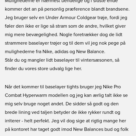
Mulighederne er nærmest uendelige og i sidste ende
kommer det an på personlig præference blandt brandsene.
Jeg bruger selv en Under Armour Coldgear trøje, fordi jeg
føler den ikke er lige så stram som de andre, hvilket giver
mig mere bevægelighed. Nogle foretrækker dog de lidt
strammere baselayer trøjer og til dem vil jeg nok pege på
mulighederne fra Nike, adidas og New Balance.
Står du og mangler lidt baselayer til vintersæsonen, så
finder du vores store udvalg lige her.
Når det kommer til baselayer tights bruger jeg Nike Pro
Combat Hyperwarm modellen og jeg kan ærlig talt ikke se
mig selv bruge noget andet. De sidder så godt og den
brede lining ved taljen betyder de ikke rykker rundt og
irriterer - helt perfekt. Jeg vil dog sige at rigtig mange her
på kontoret har taget godt imod New Balances bud og folk