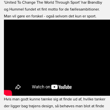
'United To Change The World Through Sport' har Brøndby
og Hummel fundet et fint motto for de fællesambitioner.
Man vil gøre en forskel - også selvom det kun er sport.
Hvis man godt kunne tænke sig at finde ud af, hvilke tanker
der ligger bag trøjens design, så behøves man blot at finde