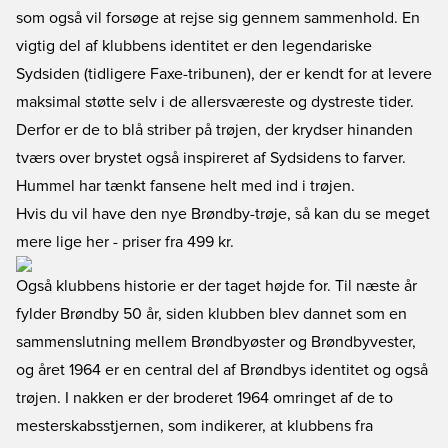
som også vil forsøge at rejse sig gennem sammenhold. En
vigtig del af klubbens identitet er den legendariske
Sydsiden (tidligere Faxe-tribunen), der er kendt for at levere
maksimal støtte selv i de allersværeste og dystreste tider.
Derfor er de to blå striber på trøjen, der krydser hinanden
tværs over brystet også inspireret af Sydsidens to farver.
Hummel har tænkt fansene helt med ind i trøjen.
Hvis du vil have den nye Brøndby-trøje, så kan du se meget
mere lige her
- priser fra 499 kr.
Også klubbens historie er der taget højde for. Til næste år
fylder Brøndby 50 år, siden klubben blev dannet som en
sammenslutning mellem Brøndbyøster og Brøndbyvester,
og året 1964 er en central del af Brøndbys identitet og også
trøjen. I nakken er der broderet 1964 omringet af de to
mesterskabsstjernen, som indikerer, at klubbens fra