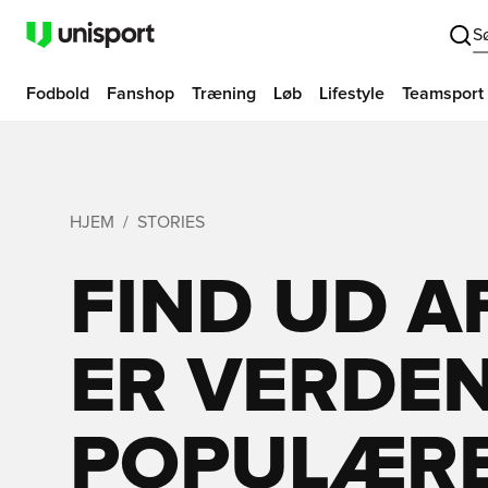
S
Fodbold
Fanshop
Træning
Løb
Lifestyle
Teamsport
HJEM
STORIES
FIND UD A
ER VERDE
POPULÆR