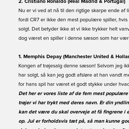
2. Cristiano Ronaldo (Real Madrid & Portugal)
Nu er vi ved at nå til den rigtige skarpe ende af 
fordi CR7 er ikke den mest populære spiller, hvis
solgt. Det betyder ikke at vi ikke trykker helt va
dog været en spiller i denne sæson som har væ
1. Memphis Depay (Manchester United & Holla
Kongen af trøjesalg denne sæson! Selvom jeg ik
har solgt, så kan jeg godt afsløre at han vandt med
for hans spil har været et godt stykke under hvad
Det her er vores liste af de fem mest populære
trøjer vi har trykt med deres navn. Er din yndli
kan det være du skal overveje at få fingrene i 
op. Jul er forholdsvis tæt på, så man kunne god