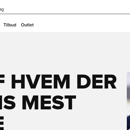
øg
Tilbud
Outlet
F HVEM DER
NS MEST
E