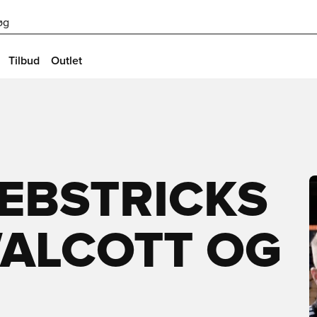
øg
Tilbud
Outlet
EBSTRICKS
WALCOTT OG