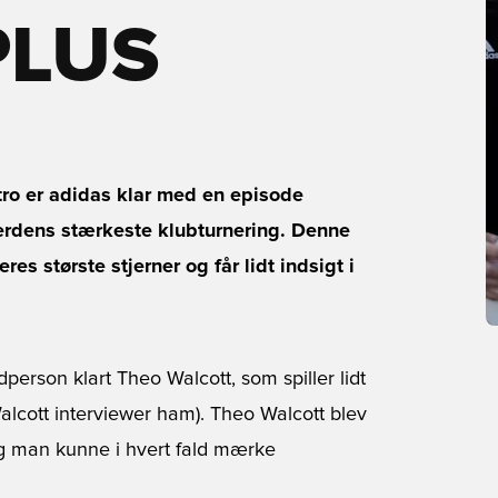
LUS
o er adidas klar med en episode
erdens stærkeste klubturnering. Denne
s største stjerner og får lidt indsigt i
erson klart Theo Walcott, som spiller lidt
alcott interviewer ham). Theo Walcott blev
g man kunne i hvert fald mærke