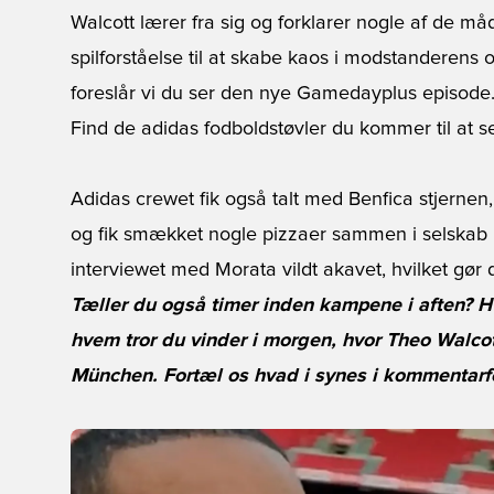
Walcott lærer fra sig og forklarer nogle af de må
spilforståelse til at skabe kaos i modstanderens 
foreslår vi du ser den nye Gamedayplus episode
Find de adidas fodboldstøvler du kommer til at se 
Adidas crewet fik også talt med Benfica stjern
og fik smækket nogle pizzaer sammen i selskab 
interviewet med Morata vildt akavet, hvilket gør d
Tæller du også timer inden kampene i aften? Hv
hvem tror du vinder i morgen, hvor Theo Walco
München. Fortæl os hvad i synes i kommentarfe