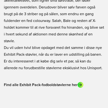
Skeletalweavet, som ligner små sølvtråde, der løber
igennem overdelen. Derudover bliver sølv farven også
brugt på de 3 striber og på sålen, som endnu en gang
fuldender en fed colourway. Salah, Bale og resten af X-
holdet kommer til at rive forsvaret fra hinanden, og blive set
i hvert sekund af aktionen med denne skønhed af en
støvle.
Du vil uden tvivl blive opdaget med det samme i disse nye
Exhibit Pack-støvler, når du er laver en udstilling på banen.
Er du interesseret i at købe dig selv et par, så kan du
allerede nu forudbestille støvlerne eksklusivt hos Unisport.
Find alle Exhibit Pack-fodboldstøvlerne her