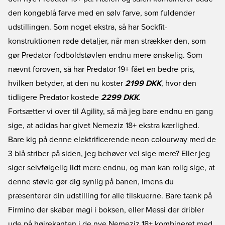
den kongeblå farve med en sølv farve, som fuldender
udstillingen. Som noget ekstra, så har Sockfit-
konstruktionen røde detaljer, når man strækker den, som
gør Predator-fodboldstøvlen endnu mere ønskelig. Som
nævnt foroven, så har Predator 19+ fået en bedre pris,
hvilken betyder, at den nu koster
2199 DKK
, hvor den
tidligere Predator kostede
2299 DKK
.
Fortsætter vi over til Agility, så må jeg bare endnu en gang
sige, at adidas har givet Nemeziz 18+ ekstra kærlighed.
Bare kig på denne elektrificerende neon colourway med de
3 blå striber på siden, jeg behøver vel sige mere? Eller jeg
siger selvfølgelig lidt mere endnu, og man kan rolig sige, at
denne støvle gør dig synlig på banen, imens du
præsenterer din udstilling for alle tilskuerne. Bare tænk på
Firmino der skaber magi i boksen, eller Messi der dribler
ude på højrekanten i de nye Nemeziz 18+ kombineret med