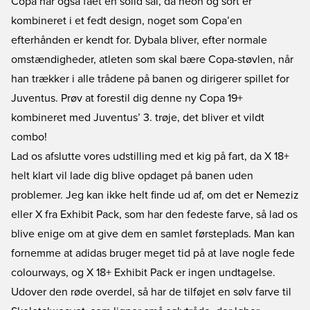
Copa har også fået en solid sål, da neon og sort er
kombineret i et fedt design, noget som Copa’en
efterhånden er kendt for. Dybala bliver, efter normale
omstændigheder, atleten som skal bære Copa-støvlen, når
han trækker i alle trådene på banen og dirigerer spillet for
Juventus. Prøv at forestil dig denne ny Copa 19+
kombineret med Juventus’ 3. trøje, det bliver et vildt
combo!
Lad os afslutte vores udstilling med et kig på fart, da X 18+
helt klart vil lade dig blive opdaget på banen uden
problemer. Jeg kan ikke helt finde ud af, om det er Nemeziz
eller X fra Exhibit Pack, som har den fedeste farve, så lad os
blive enige om at give dem en samlet førsteplads. Man kan
fornemme at adidas bruger meget tid på at lave nogle fede
colourways, og X 18+ Exhibit Pack er ingen undtagelse.
Udover den røde overdel, så har de tilføjet en sølv farve til