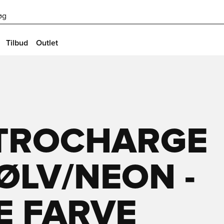
øg
Tilbud
Outlet
ITROCHARGE
SØLV/NEON -
E FARVE