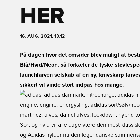
HER
16. AUG. 2021, 13.12
På dagen hvor det omsider blev muligt at besti
Blå/Hvid/Neon, så forkæler de tyske støvlespec
launchfarven selskab af en ny, knivskarp farveva
sikkert vil vinde stort indpas hos mange.
Sort og hvid vil alle dage være den mest klassis
og Adidas hylder nu den legendariske sammensæ