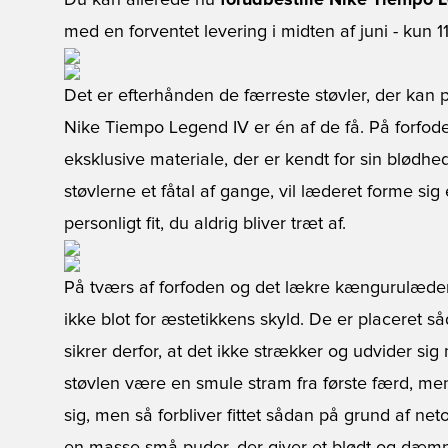
Du kan allerede nu
forudbestille Nike Tiempo 
med en forventet levering i midten af juni - kun 11
Det er efterhånden de færreste støvler, der kan
Nike Tiempo Legend IV er én af de få. På forfode
eksklusive materiale, der er kendt for sin blødhed
støvlerne et fåtal af gange, vil læderet forme sig
personligt fit, du aldrig bliver træt af.
På tværs af forfoden og det lækre kængurulæder
ikke blot for æstetikkens skyld. De er placeret s
sikrer derfor, at det ikke strækker og udvider sig
støvlen være en smule stram fra første færd, men 
sig, men så forbliver fittet sådan på grund af n