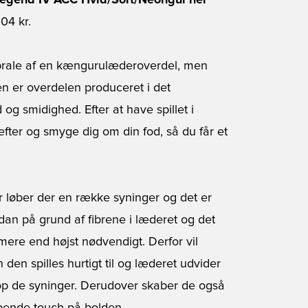
Legend IV ACC Hvid/Sort/Neongul her
04 kr.
 prale af en kængurulæderoverdel, men
n er overdelen produceret i det
 og smidighed. Efter at have spillet i
 efter og smyge dig om din fod, så du får et
 løber der en række syninger og det er
ådan på grund af fibrene i læderet og det
 mere end højst nødvendigt. Derfor vil
den spilles hurtigt til og læderet udvider
etop de syninger. Derudover skaber de også