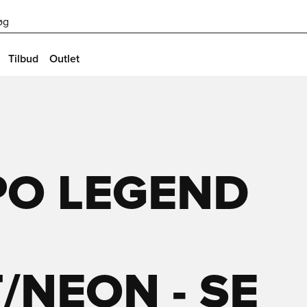
øg
Tilbud
Outlet
PO LEGEND
/NEON - SE