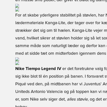
en masse små puder, der giver et blødt og dæm
For at skabe yderligere stabilitet på støvlen, har
lædermateriale Kanga-Lite, der tager over for k
strækker det sig om til hælen. Kanga-Lite vejer
vand, hvilket sikrer at støvlen holder sig så let s
samme måde som naturligt læder og derfor kan du
med at sidde tæt om midterfoden igennem dens l
Nike Tiempo Legend IV
er det foretrukne valg f
sig ikke blot til én position på banen. I forsvar
Piqué ved den, på midtbanen har vi Juventus' An
Uniteds Antonio Valencia og på toppen kan vi n
er, som Nike selv siger det,
alles støvle
, og det e