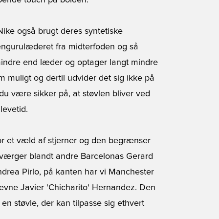
pende touch på bolden.
 Nike også brugt deres syntetiske
ængurulæderet fra midterfoden og så
 mindre end læder og optager langt mindre
om muligt og dertil udvider det sig ikke på
 være sikker på, at støvlen bliver ved
evetid.
or et væld af stjerner og den begrænser
et sværger blandt andre Barcelonas Gerard
drea Pirlo, på kanten har vi Manchester
ævne Javier 'Chicharito' Hernandez. Den
r en støvle, der kan tilpasse sig ethvert