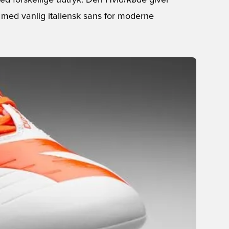
med forskellige udtryk. Den Hvid/Røde giver
 med vanlig italiensk sans for moderne