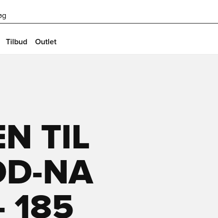
øg
Tilbud
Outlet
N TIL
DD-NA
 185