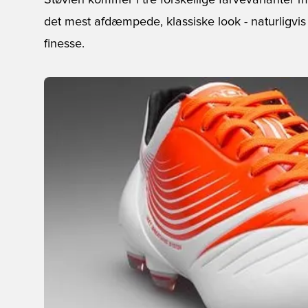
Støvlen kommer i tre forskellige farvevarianter 
det mest afdæmpede, klassiske look - naturligvis
finesse.