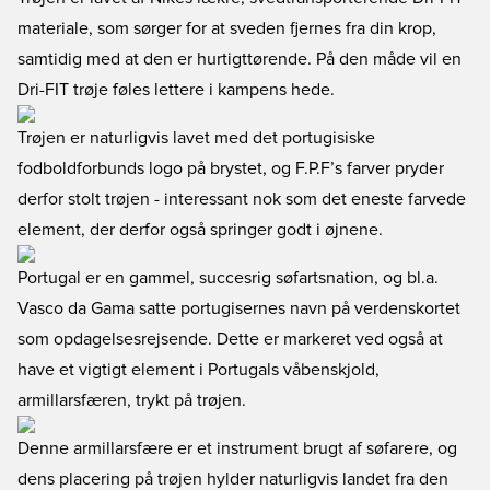
materiale, som sørger for at sveden fjernes fra din krop,
samtidig med at den er hurtigttørende. På den måde vil en
Dri-FIT trøje føles lettere i kampens hede.
Trøjen er naturligvis lavet med det portugisiske
fodboldforbunds logo på brystet, og F.P.F’s farver pryder
derfor stolt trøjen - interessant nok som det eneste farvede
element, der derfor også springer godt i øjnene.
Portugal er en gammel, succesrig søfartsnation, og bl.a.
Vasco da Gama satte portugisernes navn på verdenskortet
som opdagelsesrejsende. Dette er markeret ved også at
have et vigtigt element i Portugals våbenskjold,
armillarsfæren, trykt på trøjen.
Denne armillarsfære er et instrument brugt af søfarere, og
dens placering på trøjen hylder naturligvis landet fra den