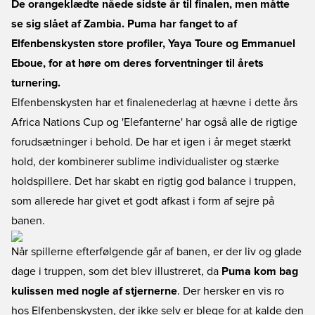
De orangeklædte nåede sidste år til finalen, men måtte
se sig slået af Zambia. Puma har fanget to af
Elfenbenskysten store profiler, Yaya Toure og Emmanuel
Eboue, for at høre om deres forventninger til årets
turnering.
Elfenbenskysten har et finalenederlag at hævne i dette års
Africa Nations Cup og 'Elefanterne' har også alle de rigtige
forudsætninger i behold. De har et igen i år meget stærkt
hold, der kombinerer sublime individualister og stærke
holdspillere. Det har skabt en rigtig god balance i truppen,
som allerede har givet et godt afkast i form af sejre på
banen.
Når spillerne efterfølgende går af banen, er der liv og glade
dage i truppen, som det blev illustreret, da
Puma kom bag
kulissen med nogle af stjernerne
. Der hersker en vis ro
hos Elfenbenskysten, der ikke selv er blege for at kalde den