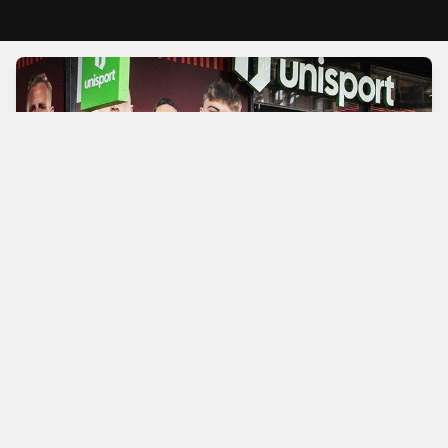
Verdens bedste
fodboldbutik
Man - Tors
10.00 - 18.00