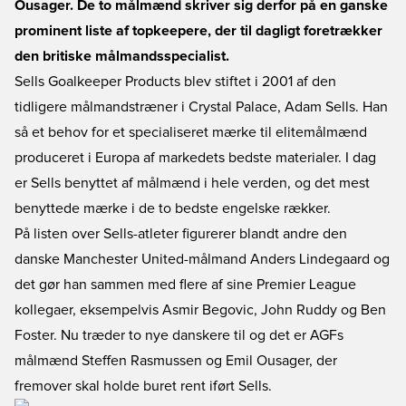
Ousager. De to målmænd skriver sig derfor på en ganske
prominent liste af topkeepere, der til dagligt foretrækker
den britiske målmandsspecialist.
Sells Goalkeeper Products blev stiftet i 2001 af den
tidligere målmandstræner i Crystal Palace, Adam Sells. Han
så et behov for et specialiseret mærke til elitemålmænd
produceret i Europa af markedets bedste materialer. I dag
er Sells benyttet af målmænd i hele verden, og det mest
benyttede mærke i de to bedste engelske rækker.
På listen over Sells-atleter figurerer blandt andre den
danske Manchester United-målmand Anders Lindegaard og
det gør han sammen med flere af sine Premier League
kollegaer, eksempelvis Asmir Begovic, John Ruddy og Ben
Foster. Nu træder to nye danskere til og det er AGFs
målmænd Steffen Rasmussen og Emil Ousager, der
fremover skal holde buret rent iført Sells.