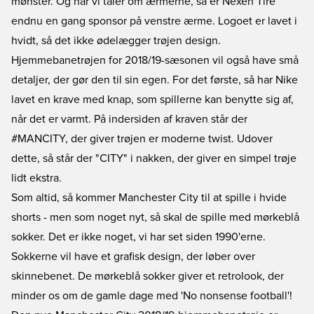
mønster. Og når vi taler om ærmerne, så er Nexen Tire
endnu en gang sponsor på venstre ærme. Logoet er lavet i
hvidt, så det ikke ødelægger trøjen design.
Hjemmebanetrøjen for 2018/19-sæsonen vil også have små
detaljer, der gør den til sin egen. For det første, så har Nike
lavet en krave med knap, som spillerne kan benytte sig af,
når det er varmt. På indersiden af kraven står der
#MANCITY, der giver trøjen er moderne twist. Udover
dette, så står der "CITY" i nakken, der giver en simpel trøje
lidt ekstra.
Som altid, så kommer Manchester City til at spille i hvide
shorts - men som noget nyt, så skal de spille med mørkeblå
sokker. Det er ikke noget, vi har set siden 1990'erne.
Sokkerne vil have et grafisk design, der løber over
skinnebenet. De mørkeblå sokker giver et retrolook, der
minder os om de gamle dage med 'No nonsense football'!