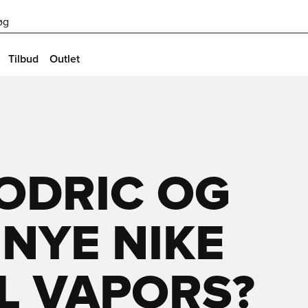
øg
Tilbud
Outlet
ODRIC OG
 NYE NIKE
L VAPORS?