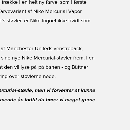
trække i en helt ny farve, som i første
arvevariant af Nike Mercurial Vapor
’s støvler, er Nike-logoet ikke hvidt som
ang af Manchester Uniteds venstreback,
 sine nye Nike Mercurial-støvler frem. I en
at den vil lyse på på banen - og Büttner
ring over støvlerne nede.
curial-støvle, men vi forventer at kunne
mmende år. Indtil da hører vi meget gerne