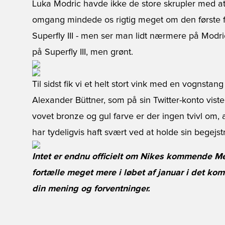
Luka Modric havde ikke de store skrupler med at 
omgang mindede os rigtig meget om den første f
Superfly III - men ser man lidt nærmere på Modric
på Superfly III, men grønt.
Til sidst fik vi et helt stort vink med en vognst
Alexander Büttner, som på sin Twitter-konto viste
vovet bronze og gul farve er der ingen tvivl om, 
har tydeligvis haft svært ved at holde sin begejst
Intet er endnu officielt om Nikes kommende Mer
fortælle meget mere i løbet af januar i det ko
din mening og forventninger.