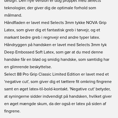
design. Den nye version er dog proppet med Selects
teknologier, der giver dig de optimale forhold som
målmand.
Håndfladen er lavet med Selects 3mm tykke NOVA Grip
Latex, som giver dig et fantastisk greb i tørvejr, og et
markant bedre greb i regnvejr end andre typer latex.
Håndryggen på handsken er lavet med Selects 3mm tyk
Deep Embossed Soft Latex, som gør at du med denne
handske får en blød og smidig handske, som samtidig har
en glimrende beskyttelse.
Select 88 Pro Grip Classic Limited Edition er lavet med et
'negative cut', som giver dig et tættere fit omkring fingrene
samt en øget latex-til-bold-kontakt. 'Negative cut' betyder,
at syningerne sidder indvendigt på handsken, hvilket giver
en øget mængde skum, da der også er latex på siden af
fingrene.