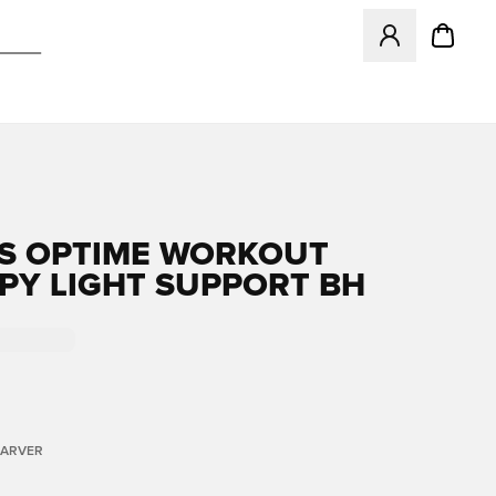
Åbner en Modal ti
S OPTIME WORKOUT
PY LIGHT SUPPORT BH
FARVER