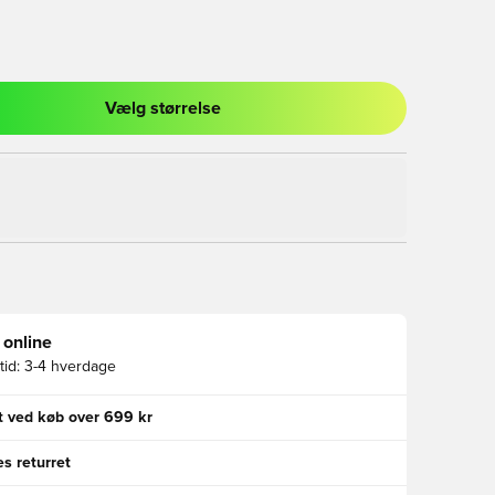
Vælg størrelse
l til at logge ind eller tilmelde dig som medlem
 online
id:
3-4 hverdage
gt ved køb over 699 kr
s returret