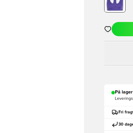
Åbner en Moda
På lager
Leveringst
Fri fra
30 dage