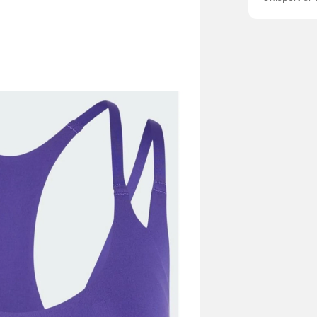
Justerbare 
indlæg CLI