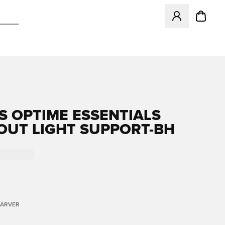
Åbner en Modal ti
S OPTIME ESSENTIALS
UT LIGHT SUPPORT-BH
FARVER