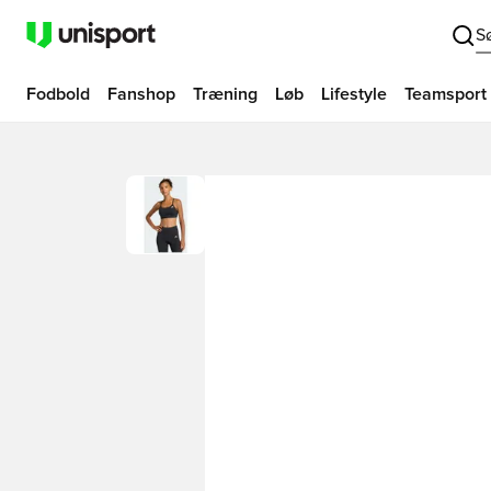
S
Fodbold
Fanshop
Træning
Løb
Lifestyle
Teamsport