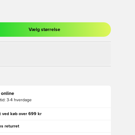
Vælg størrelse
l til at logge ind eller tilmelde dig som medlem
 online
id:
3-4 hverdage
gt ved køb over 699 kr
s returret