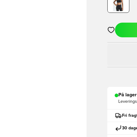
Åbner en Moda
På lager
Leveringst
Fri fra
30 dage