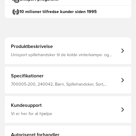
10 milioner tilfredse kunder siden 1995
Produktbeskrivelse
Unisport spillehandsker til de kolde vinterkampe- og
træninger Konstrueret med belægning på indersiden,
som giver et solidt greb på bolden ved indkast Logoet
samt den horisontale belægning er reflekterende, hvilket
gør at du sikkert og effektivt kan ses i mørket Designet
Specifikationer
med stilfuldt Unisport-logo på ydersiden Fremstillet i 85%
polyester og 15% elastan.
700005-200, 240042, Børn, Spillehandsker, Sort,
Unisport, Mænd
Kundesupport
Vi er her for at hjælpe
Autoriseret forhandler