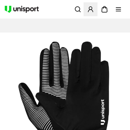
Åbner en Modal til at logge 