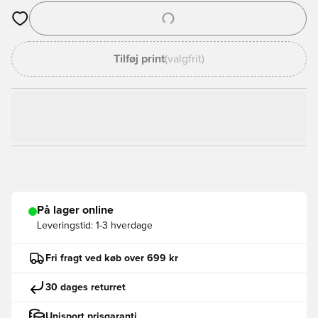
Åbner en Modal til at logge ind eller tilmelde dig som medlem
Tilføj print
(valgfrit)
På lager online
Leveringstid:
1-3 hverdage
Fri fragt ved køb over 699 kr
30 dages returret
Unisport prisgaranti