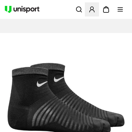
Åbner en Modal til at logge 