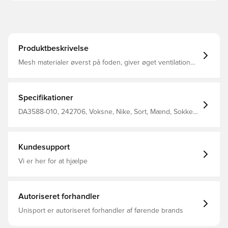
Produktbeskrivelse
Mesh materialer øverst på foden, giver øget ventilation
og åndbarhed Elastan i hølen hjælper med at sikre
pasformen på sokkerne, og giver samtidig foden god
støtte Fremstillet i 92% polyester og 8% elastan
Specifikationer
DA3588-010, 242706, Voksne, Nike, Sort, Mænd, Sokker,
100% Textile
Kundesupport
Vi er her for at hjælpe
Autoriseret forhandler
Unisport er autoriseret forhandler af førende brands