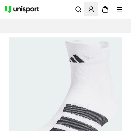
Åbner en Modal til at logge 