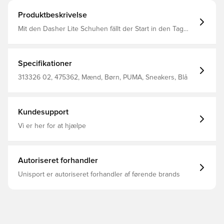
Produktbeskrivelse
Mit den Dasher Lite Schuhen fällt der Start in den Tag
ganz leicht. Dank SLIPTECH™ geht das An- und
Ausziehen schnell – selbst mit kleinen Händen. Mit
SOFTFOAM+ Dämpfung für mehr Komfort und PUMALite
Schaum für ein leichtes Tragegefühl. Bereit für Sprints
Specifikationer
auf dem Spielplatz, tägliche Abenteuer und alles
dazwischen. Breite: Regulär Zehentyp: Abgerundet
313326 02, 475362, Mænd, Børn, PUMA, Sneakers, Blå
Verschluss: Elastische Bänder Absatzart: Flach Pronation:
Neutral PUMA Kinder: Empfohlen für jüngere Kinder
zwischen 4 und 8 Jahren
Kundesupport
Vi er her for at hjælpe
Autoriseret forhandler
Unisport er autoriseret forhandler af førende brands