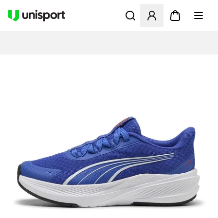
Åbner en Modal til at logge 