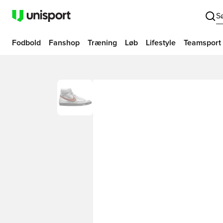
S
Fodbold
Fanshop
Træning
Løb
Lifestyle
Teamsport