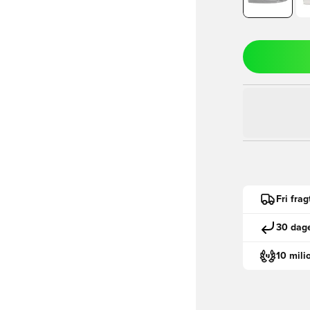
Fri fra
30 dage
10 mili