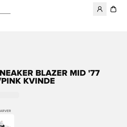
Åbner en Modal ti
SNEAKER BLAZER MID '77
/PINK KVINDE
FARVER