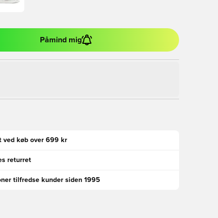
Påmind mig
gt ved køb over 699 kr
s returret
oner tilfredse kunder siden 1995