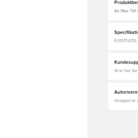
Produktbes
Air Max TW 
stil er repr
overdelen Ån
der også er 
Specifikat
FJ7071-070, 
Sneakers, N
Kundesupp
Vi er her for
Autorisere
Unisport er 