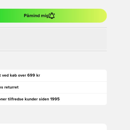
Påmind mig
gt ved køb over 699 kr
s returret
oner tilfredse kunder siden 1995