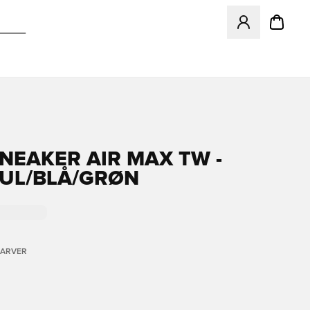
Åbner en Modal ti
SNEAKER AIR MAX TW -
UL/BLÅ/GRØN
FARVER