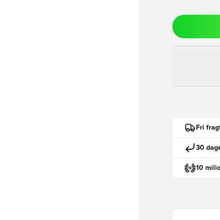
Fri fra
30 dage
10 mili