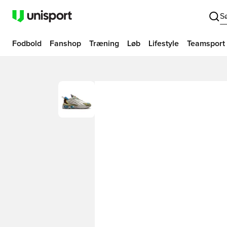
S
Fodbold
Fanshop
Træning
Løb
Lifestyle
Teamsport