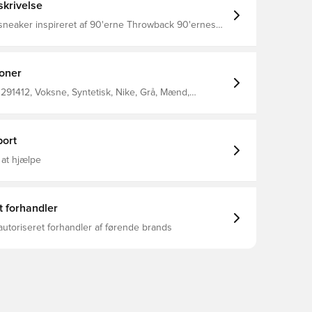
krivelse
sneaker inspireret af 90'erne Throwback 90'ernes
æsenteret i Air-enheden og de udstrålende linjer på
dbar konstrueret overdel tilføjer et moderne look,
holdbart Vachetta læder detaljer Gummi ydersål
ioner
291412, Voksne, Syntetisk, Nike, Grå, Mænd,
ike Air Max
ort
 at hjælpe
t forhandler
autoriseret forhandler af førende brands