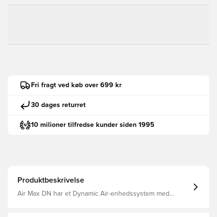
Fri fragt ved køb over 699 kr
30 dages returret
10 milioner tilfredse kunder siden 1995
Produktbeskrivelse
Air Max DN har et Dynamic Air-enhedssystem med
dobbelttryksrør, der skaber en reaktiv fornemmelse ved
hvert trin, hvilket resulterer i et futuristisk design, der er