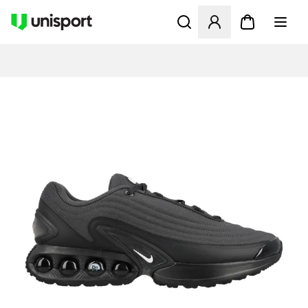
Åbner en Modal til at logge 