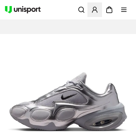
Åbner en Modal til at logge 