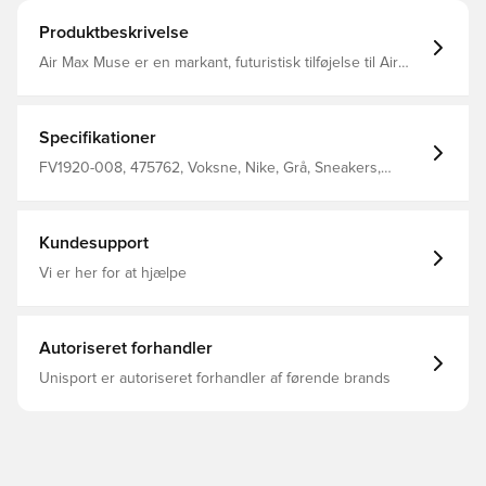
Produktbeskrivelse
Air Max Muse er en markant, futuristisk tilføjelse til Air
Max-familien. De overdrevne proportioner, den elegante
finish og den overraskende høje svang fremviser skoens
Air-teknologi. Gør jer klar. En ny æra af udtryk er her.
Specifikationer
FV1920-008, 475762, Voksne, Nike, Grå, Sneakers,
Kvinder
Kundesupport
Vi er her for at hjælpe
Autoriseret forhandler
Unisport er autoriseret forhandler af førende brands