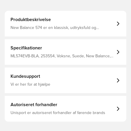
Produktbeskrivelse
New Balance 574 er en klassisk, udtryksfuld og
inspirerende sneaker med uovertruffen komfort
Overdelen består af en kombination af ruskind og
meshmateriale EVA skum mellemsål med ENCAP
teknologi, der sikrer dig støtte, stabilitet og maksimal
Specifikationer
holdbarhed Gummi ydersål der sikrer dig et godt greb i
underlaget
ML574EVB-BLA, 253554, Voksne, Suede, New Balance,
Sort, Mænd, Sneakers, New Balance 574
Kundesupport
Vi er her for at hjælpe
Autoriseret forhandler
Unisport er autoriseret forhandler af førende brands