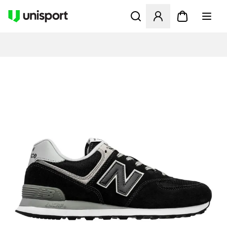
Åbner en Modal til at logge 