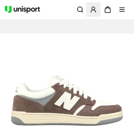
Åbner en Modal til at logge 