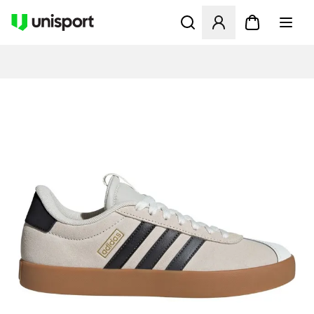
Åbner en Modal til at logge 