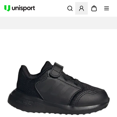
Åbner en Modal til at logge 