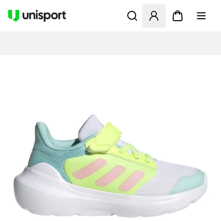
Åbner en Modal til at logge 