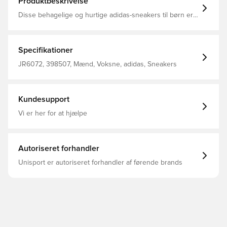
Produktbeskrivelse
Disse behagelige og hurtige adidas-sneakers til børn er
klar til eventyr. Den åndbare mesh-overdel føles let og
luftig, mens en klassisk snørelukning foran med en
velcrorem ovenover sikrer pasformen. EVA-
støddæmpning støtter børnene, når de løber rundt i
Specifikationer
parken eller udforsker et nyt sted. Almindelig pasform
Snørelukning med velcrorem foroven Mesh-overdel
JR6072, 398507, Mænd, Voksne, adidas, Sneakers
Tekstilfor Kombineret mellem- og ydersål i EVA
Indeholder mindst 20 % genanvendt indhold
Kundesupport
Vi er her for at hjælpe
Autoriseret forhandler
Unisport er autoriseret forhandler af førende brands