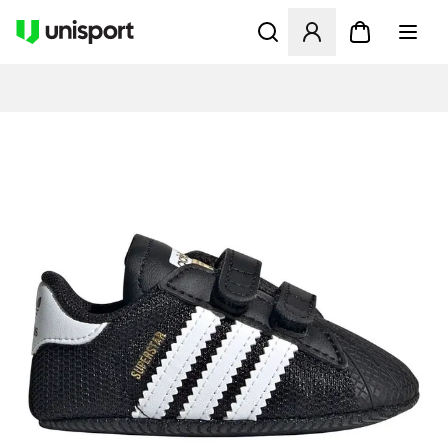
Åbner en Modal til at logge 