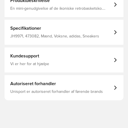
Produktbeskrivelse
En mini-genudgivelse af de ikoniske retrobasketsko.
Disse sko til småbørn har en blød overdel i mesh,
tåkappe i gummi og velcroremme til behagelig og nem
brug. Overdel i mesh Den behagelige velcrolukning gør
dem nemme at få af og på; Skridsikker tåkappe i gummi
Specifikationer
For i jersey-stof 3-Stripes i imiteret læder Logo på
hælflikken i imiteret læder Vævet ydersål med
JH9971, 473082, Mænd, Voksne, adidas, Sneakers
skridsikkert gummiprint
Kundesupport
Vi er her for at hjælpe
Autoriseret forhandler
Unisport er autoriseret forhandler af førende brands