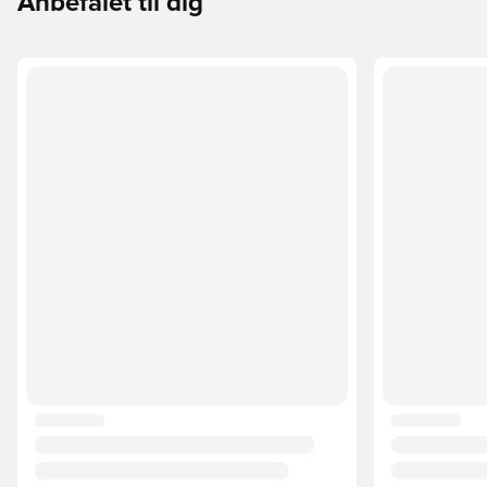
Anbefalet til dig