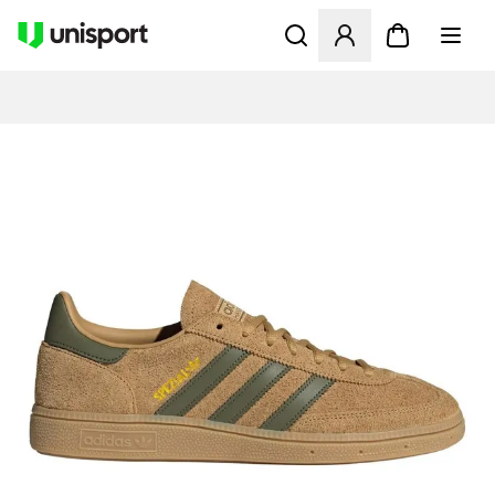
Åbner en Modal til at logge 