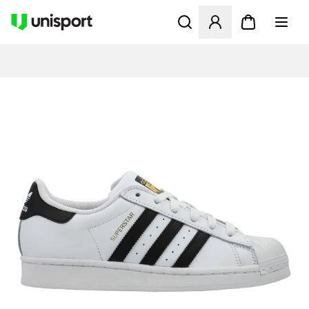
Åbner en Modal til at logge 