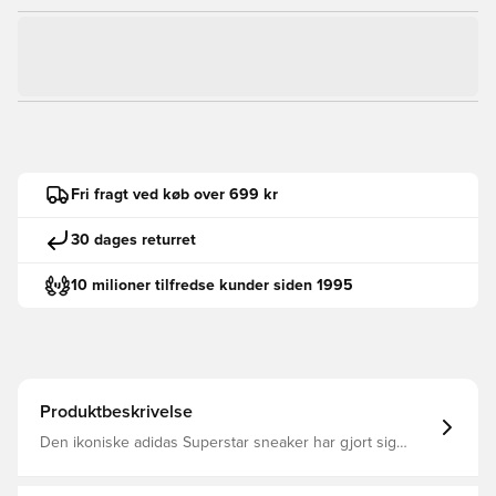
Fri fragt ved køb over 699 kr
30 dages returret
10 milioner tilfredse kunder siden 1995
Produktbeskrivelse
Den ikoniske adidas Superstar sneaker har gjort sig
bemærket som et ikon, lige fra basketbanen til hiphop-
scenen Dette par blander klassisk design med et strejf af