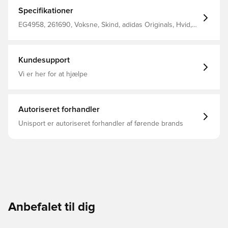
nutiden 25 % af de komponenter, der bruges til at
fremstille overdelen, er lavet med mindst 50 %
Specifikationer
genanvendt indhold Snørelukning Overdel i læder For i
tekstil Ydersål i gummi
EG4958, 261690, Voksne, Skind, adidas Originals, Hvid,
Mænd, Sneakers, adidas Superstar
Kundesupport
Vi er her for at hjælpe
Autoriseret forhandler
Unisport er autoriseret forhandler af førende brands
Anbefalet til dig